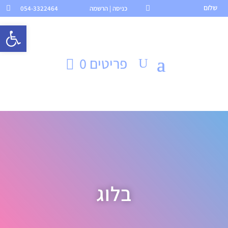
שלום

כניסה | הרשמה
054-3322464

פתח סרגל 
פריטים 0
בלוג