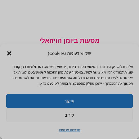
מסעות ביומן הויזואלי
ספר שהוא למעשה שלושה ספרים: ספר הדרכה
שימוש בעוגיות (Cookies)
על מהותו של היומן הוויזואלי, ספר אמנות מלא
על מנת להעניק את חוויית השימוש הטובה ביותר, אנו עושים שימוש בטכנולוגיות כגון קובצי
בעבודות יצירה יפהפיות של רקפת הדר וספר
עוגיות לצורך אחסון ו/או גישה למידע במכשיר שלך. מתן הסכמה לשימוש בטכנולוגיות אלו
מלא בתרגילים , ממש קורס בתוך ספר. מוזמנים
יאפשר לנו לעבד נתונים כמו התנהגות גלישה או מזהים ייחודיים באתר זה. אם לא תסכים או
תמשוך את הסכמתך – ייתכן שחלק מהפונקציות באתר לא יפעלו כראוי.
ללמוד על שבעת האלמנטים של היומן הויזואלי
ולהתחיל ליצור בעצמכם.
אישור
רוצה את הספר
1
סירוב
צריכה עזרה?
מדיניות פרטיות