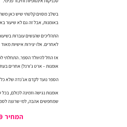
טכניקות אינסופיות וחיבור פנימי.
בשלב מסוים קלטתי שיש כאן משהו 
באומנות, אבל זה גם לא שיעור בא
התהליכים שהנשים עוברות בשיעורי
לאחרים. אלו יצירות אישיות מאוד 
אז החל להיוולד הספר. התחלתי לפר
אומנות – ארט ג’ורנל) אחרים בעו
הספר נועד לקדם אג’נדה שלא כל מי
אומנות נגישה וזמינה לכולם, בכל
שמחפשים אהבה, למי שרוצה לספר 
המחיר 179(לזמן מוגבל) ש”ח כולל משלוח עם שליח עד הבית