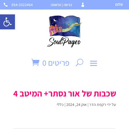
שלום
כניסה | הרשמה
054-3322464


פתח סרגל 
פריטים 0
שכבות של אור נסתר+ המיטב 4
על ידי
רקפת הדר
|
אוק 24, 2024
| כללי