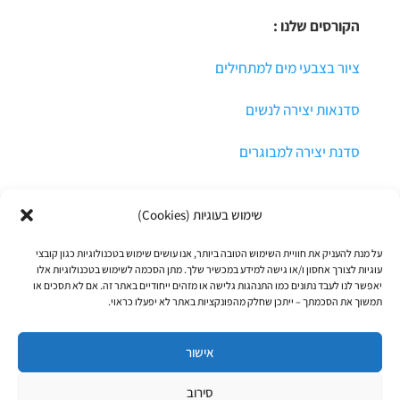
הקורסים שלנו :
ציור בצבעי מים למתחילים
סדנאות יצירה לנשים
סדנת יצירה למבוגרים
שימוש בעוגיות (Cookies)
על מנת להעניק את חוויית השימוש הטובה ביותר, אנו עושים שימוש בטכנולוגיות כגון קובצי
עוגיות לצורך אחסון ו/או גישה למידע במכשיר שלך. מתן הסכמה לשימוש בטכנולוגיות אלו
יאפשר לנו לעבד נתונים כמו התנהגות גלישה או מזהים ייחודיים באתר זה. אם לא תסכים או
תמשוך את הסכמתך – ייתכן שחלק מהפונקציות באתר לא יפעלו כראוי.
© כל הזכויות שמורות לרקפת הדר
תקנון אתר ותנאי התקשרות
אישור
מדיניות פרטיות
סירוב