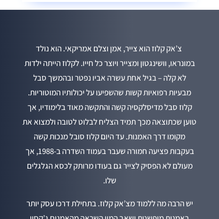
צ’אק קלוז הוא צייר, אמן וצלם אמריקאי. הוא נולד
במונראו, וושינגטון ומצייר ויוצר כל חייו. לקלוז הייתה ילדות
לא קלה – בגיל אחת עשרה אביו נפטר ובהמשך סבל
מבעיות רפואיות קשות שהשפיעו על יכולותיו המוטוריות.
קלוז סבל מדיסלקסיה קשה והתקשה מאוד בלימודיו, אך
טוען שכתוצאה מכך תמיד הצליח לבלוט לטובה ולמצוא את
מקומו דרך האמנות. עד היום קלוז סובל מנכות קשה
בעקבות פציעה חמורה שעבר בעמוד השדרה ב-1988, אך
מעולם לא הפסיק לצייר גם בעודו מרותק לכסא הגלגלים
שלו.
יש הרבה מה ללמוד מצ’אק קלוז. בתחילת דרכו עסק יותר
באמנות מופשטת ושאב המון השראה מהאמנים ג’קסון