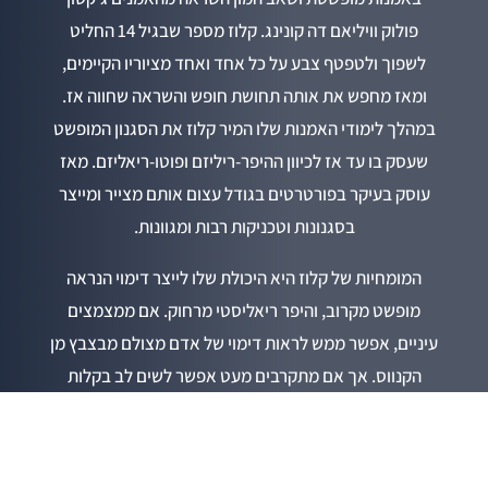
פולוק וויליאם דה קונינג. קלוז מספר שבגיל 14 החליט
לשפוך ולטפטף צבע על כל אחד ואחד מציוריו הקיימים,
ומאז מחפש את אותה תחושת חופש והשראה שחווה אז.
במהלך לימודי האמנות שלו המיר קלוז את הסגנון המופשט
שעסק בו עד אז לכיוון ההיפר-ריליזם ופוטו-ריאליזם. מאז
עוסק בעיקר בפורטרטים בגודל עצום אותם מצייר ומייצר
בסגנונות וטכניקות רבות ומגוונות.
המומחיות של קלוז היא היכולת שלו לייצר דימוי הנראה
מופשט מקרוב, והיפר ריאליסטי מרחוק. אם ממצמצים
עיניים, אפשר ממש לראות דימוי של אדם מצולם מבצבץ מן
הקנווס. אך אם מתקרבים מעט אפשר לשים לב בקלות
לעבודת המחקר המתודית שבה צ’אק עובד – כל פרצוף בנוי
מאינסוף ריבועים קטנטנים המשרתים כפיקסלים, כשכל
פיקסל נפרד עובר תהליך עיבוד והפשטה ברמה הצבעונית