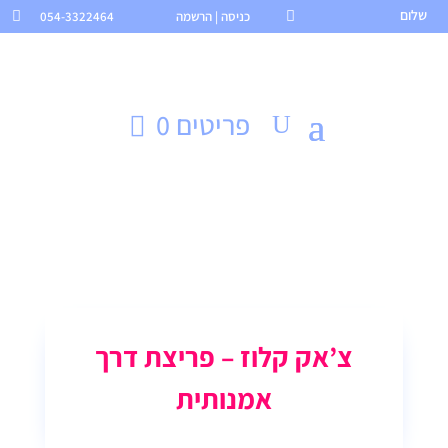
שלום

כניסה | הרשמה
054-3322464

פריטים 0
צ’אק קלוז – פריצת דרך
אמנותית