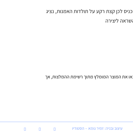
כניס לכן קצת רקע על תולדות האמנות, נציג
השראה ליצירה
לחברות שבט היומן הויזואלי. בכל קישור תמצאו את המוצר המומלץ מתוך רשימת ההמלצות, אך
עיצוב ובניה: זמיר גומא – הסטודיו