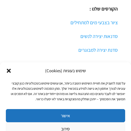
הקורסים שלנו :
ציור בצבעי מים למתחילים
סדנאות יצירה לנשים
סדנת יצירה למבוגרים
שימוש בעוגיות (Cookies)
על מנת להעניק את חוויית השימוש הטובה ביותר, אנו עושים שימוש בטכנולוגיות כגון קובצי
עוגיות לצורך אחסון ו/או גישה למידע במכשיר שלך. מתן הסכמה לשימוש בטכנולוגיות אלו
יאפשר לנו לעבד נתונים כמו התנהגות גלישה או מזהים ייחודיים באתר זה. אם לא תסכים או
תמשוך את הסכמתך – ייתכן שחלק מהפונקציות באתר לא יפעלו כראוי.
© כל הזכויות שמורות לרקפת הדר
תקנון אתר ותנאי התקשרות
אישור
מדיניות פרטיות
סירוב