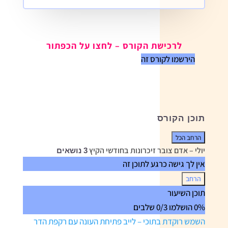
לרכישת הקורס – לחצו על הכפתור
הירשמו לקורס זה
תוכן הקורס
הרחב הכל
שיעורים
יולי – אדם צובר זיכרונות בחודשי הקיץ
3 נושאים
אין לך גישה כרגע לתוכן זה
הרחב
יולי
תוכן השיעור
–
0% הושלמו
0/3 שלבים
אדם
צובר
השמש רוקדת בתוכי – לייב פתיחת העונה עם רקפת הדר
זיכרונות