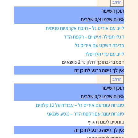
הרחב
נובמבר-שלכת
תוכן השיעור
עננים
0% הושלמו
0/4 שלבים
לייב עם איריס גל – תיבת אקראיות פנימית
דגלי תפילה אישיים – רקפת הדר
בריכת השקט עם איריס גל
לייב עם עדי הלוי פלד
דצמבר-בתוכך דולק נר
2 נושאים
אין לך גישה כרגע לתוכן זה
הרחב
דצמבר-בתוכך
תוכן השיעור
דולק
0% הושלמו
0/2 שלבים
נר
סוגרות עונהעם איריס גל – עבודה על 12 קלפים
סוגרות עונה עם רקפת הדר – מסע שמאני
בונוסים לעונת הקיץ
אין לך גישה כרגע לתוכן זה