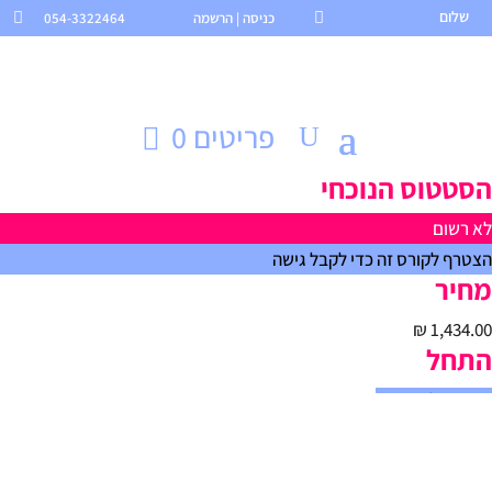
שלום

כניסה | הרשמה
054-3322464

פריטים 0
הסטטוס הנוכחי
לא רשום
הצטרף לקורס זה כדי לקבל גישה
מחיר
התחל
הירשמו לקורס זה