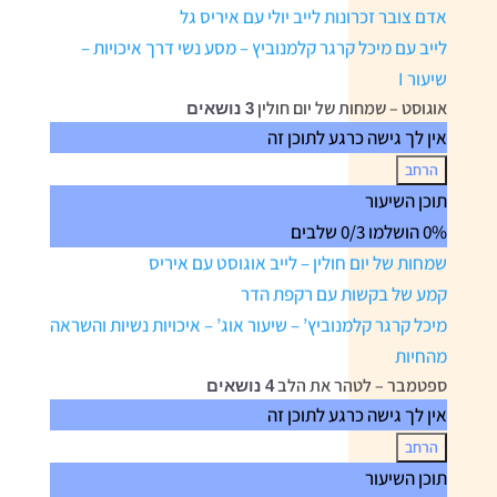
בחודשי
אדם צובר זכרונות לייב יולי עם איריס גל
הקיץ
לייב עם מיכל קרגר קלמנוביץ – מסע נשי דרך איכויות –
שיעור I
אוגוסט – שמחות של יום חולין
3 נושאים
אין לך גישה כרגע לתוכן זה
הרחב
אוגוסט
תוכן השיעור
–
0% הושלמו
0/3 שלבים
שמחות
של
שמחות של יום חולין – לייב אוגוסט עם איריס
יום
חולין
קמע של בקשות עם רקפת הדר
מיכל קרגר קלמנוביץ’ – שיעור אוג’ – איכויות נשיות והשראה
מהחיות
ספטמבר – לטהר את הלב
4 נושאים
אין לך גישה כרגע לתוכן זה
הרחב
ספטמבר
תוכן השיעור
–