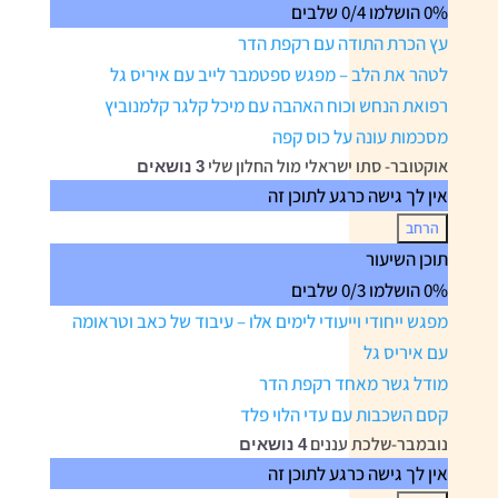
0% הושלמו
0/4 שלבים
לטהר
את
עץ הכרת התודה עם רקפת הדר
הלב
לטהר את הלב – מפגש ספטמבר לייב עם איריס גל
רפואת הנחש וכוח האהבה עם מיכל קלגר קלמנוביץ
מסכמות עונה על כוס קפה
אוקטובר- סתו ישראלי מול החלון שלי
3 נושאים
אין לך גישה כרגע לתוכן זה
הרחב
אוקטובר-
תוכן השיעור
סתו
0% הושלמו
0/3 שלבים
ישראלי
מול
מפגש ייחודי וייעודי לימים אלו – עיבוד של כאב וטראומה
החלון
שלי
עם איריס גל
מודל גשר מאחד רקפת הדר
קסם השכבות עם עדי הלוי פלד
נובמבר-שלכת עננים
4 נושאים
אין לך גישה כרגע לתוכן זה