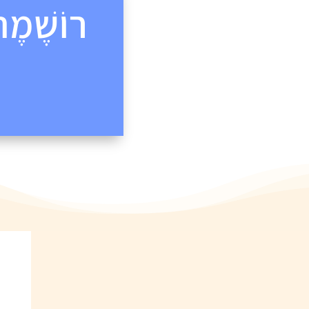
רוֹשֶׁמֶ