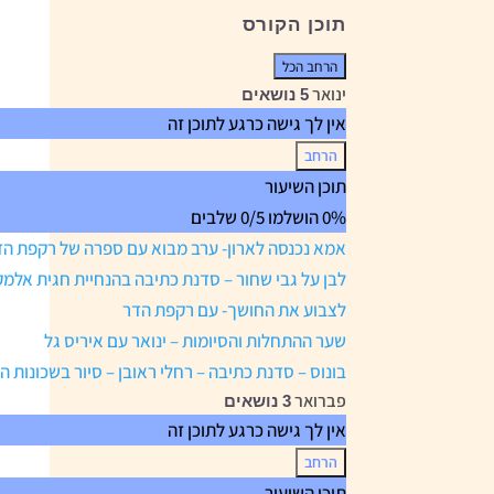
תוכן הקורס
הרחב הכל
שיעורים
ינואר
5 נושאים
אין לך גישה כרגע לתוכן זה
הרחב
ינואר
תוכן השיעור
0% הושלמו
0/5 שלבים
אמא נכנסה לארון- ערב מבוא עם ספרה של רקפת הד
לבן על גבי שחור – סדנת כתיבה בהנחיית חגית אלמק
לצבוע את החושך- עם רקפת הדר
שער ההתחלות והסיומות – ינואר עם איריס גל
בונוס – סדנת כתיבה – רחלי ראובן – סיור בשכונות הנפש 
פברואר
3 נושאים
אין לך גישה כרגע לתוכן זה
הרחב
פברואר
תוכן השיעור