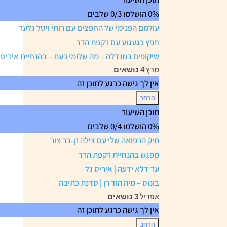
0% הושלמו
0/3 שלבים
עולמם הפנימי של החפצים עם רותי ויטל גלעד
חפץ כגעגוע עם רקפת הדר
שיקופים במנדלה – מה שלומי כעת – בהנחיית איריס 
מרץ
4 נושאים
אין לך גישה כרגע לתוכן זה
הרחב
מרץ
תוכן השיעור
0% הושלמו
0/4 שלבים
תיק הרפואה שלי עם צילה זן-בר צור
מפגש בהנחיית רקפת הדר
עד דלא ידעה | איריס גל
בונוס – מיה הוד רן | סדנת כתיבה
אפריל
3 נושאים
אין לך גישה כרגע לתוכן זה
הרחב