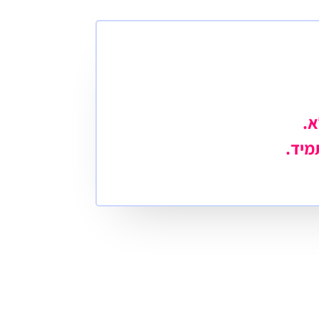
א.
מיד.