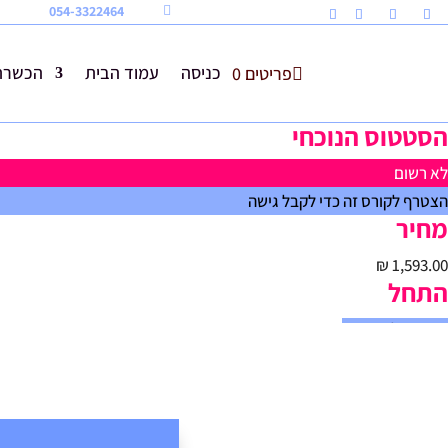
054-3322464

כניסה
עמוד הבית
הכשרת 
פריטים 0
הסטטוס הנוכחי
לא רשום
הצטרף לקורס זה כדי לקבל גישה
מחיר
התחל
הירשמו לקורס זה