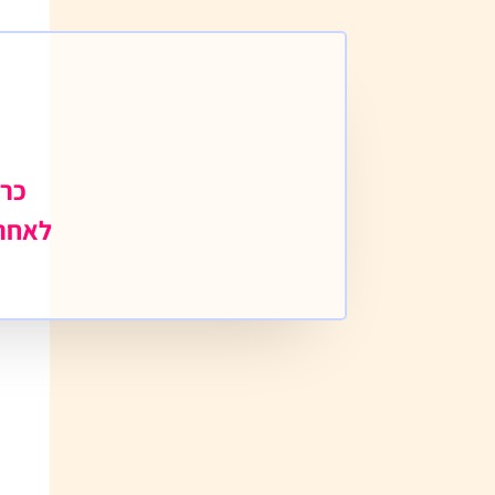
כרג
לאחר 