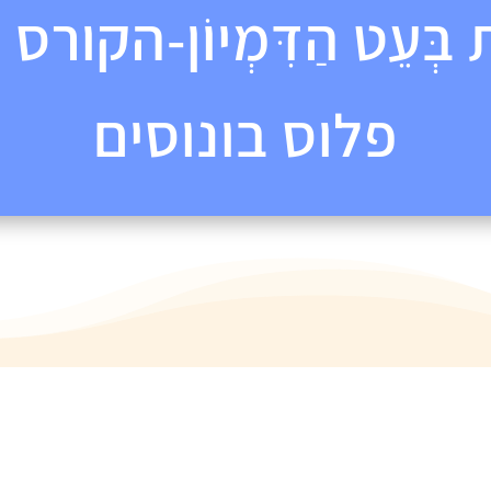
ת בְּעֵט הַדִּמְיוֹן-הקו
פלוס בונוסים