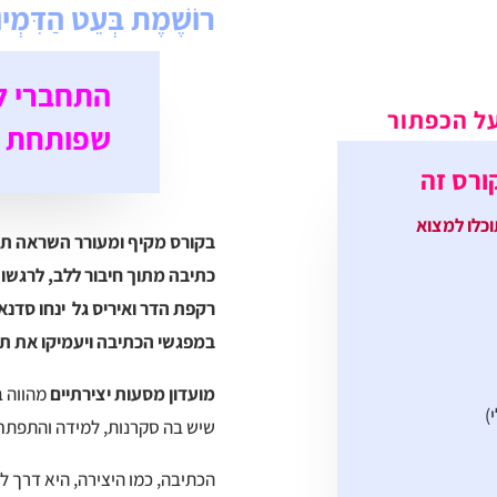
רוֹשֶׁמֶת בְּעֵט הַדִּמְיוֹ
התחברי ל
על הכפתור
שפותחת נ
ורס זה
וכלו למצוא
בקורס מקיף ומעורר השראה תי
כתיבה מתוך חיבור ללב, לרגשות
רקפת הדר ואיריס גל ינחו סדנאו
במפגשי הכתיבה ויעמיקו את ת
מועדון מסעות יצירתיים
מהווה ב
)
שיש בה סקרנות, למידה והתפתחו
הכתיבה, כמו היצירה, היא דרך ל