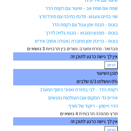
שיעור עם איריס גל
שממנה
צמחתי
שפת אם שפת אב – שיעור עם רקפת הדר
שני בתים וגעגוע- סדנת כתיבה עם מיכל פרץ
בונוס – הכנת יומן עגול עם רקפת הדר
בונוס – מפגש המבוא – הכנת גלויה לדרך
בונוס – כריכת יומן מחברת (אגודה אחת) איריס
פברואר- מזרח ומערב: גשרים בין תרבויות
3 נושאים
אין לך גישה כרגע לתוכן זה
הרחב
פברואר-
תוכן השיעור
מזרח
0% הושלמו
0/3 שלבים
ומערב:
גשרים
רקפת הדר – לבי במזרח ואנוכי בסוף המערב
בין
תרבויות
איריס גל- המקום שבו העולמות נפגשים
הדר וייסמן – ריקוד של חורף
מרץ-מהפכה תרבותית
4 נושאים
אין לך גישה כרגע לתוכן זה
הרחב