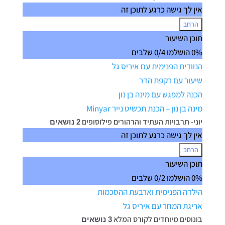
אין לך גישה כרגע לתוכן זה
הרחב
מאי-תרבויות
תוכן השיעור
אקזוטיות
0% הושלמו
0/4 שלבים
הנוודית הפנימית עם איריס גל
שיעור עם רקפת הדר
הכנה למפגש עם מינה בן נון
מינה בן נון – הכנת תכשיט נייר Minyar
יוני- תרבויות העתיד והרהורים פילוסופים
2 נושאים
אין לך גישה כרגע לתוכן זה
הרחב
יוני-
תוכן השיעור
תרבויות
0% הושלמו
0/2 שלבים
העתיד
והרהורים
הילדה הפנימית וארבעת ההסכמות
פילוסופים
אריגת המחר עם איריס גל
בונוסים מיוחדים לקורס המלא
3 נושאים