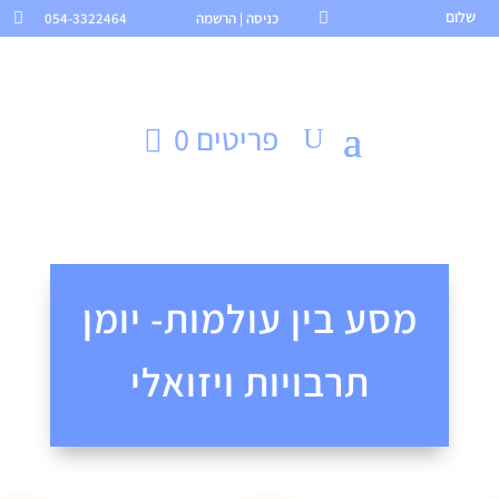
שלום

כניסה | הרשמה
054-3322464

פריטים 0
מסע בין עולמות- יומן
תרבויות ויזואלי