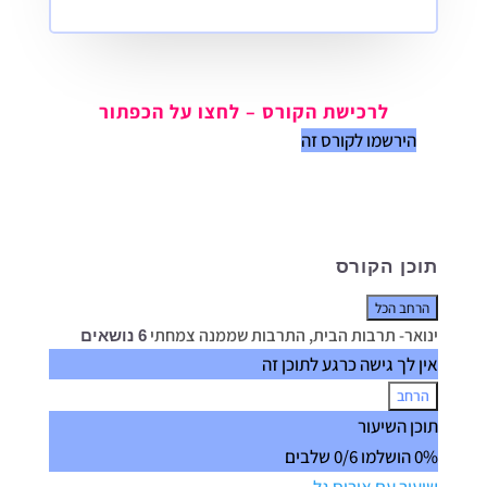
לרכישת הקורס – לחצו על הכפתור
הירשמו לקורס זה
תוכן הקורס
הרחב הכל
שיעורים
ינואר- תרבות הבית, התרבות שממנה צמחתי
6 נושאים
אין לך גישה כרגע לתוכן זה
הרחב
ינואר-
תוכן השיעור
תרבות
0% הושלמו
0/6 שלבים
הבית,
התרבות