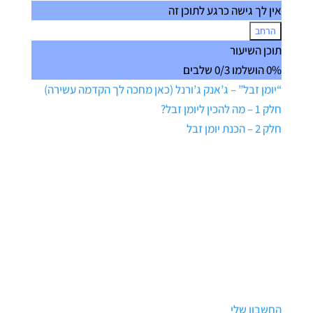
אין לך גישה כרגע לתוכן זה
הרחב
בונוסים
תוכן השיעור
מיוחדים
0% הושלמו
0/3 שלבים
לקורס
המלא
“יומן זבל” – ג’אנק ג’ורנל (כאן מחכה לך הקדמה עשירה)
חלק 1 – מה להכין ליומן זבל?
חלק 2 – הכנת יומן זבל
החשבון שלי