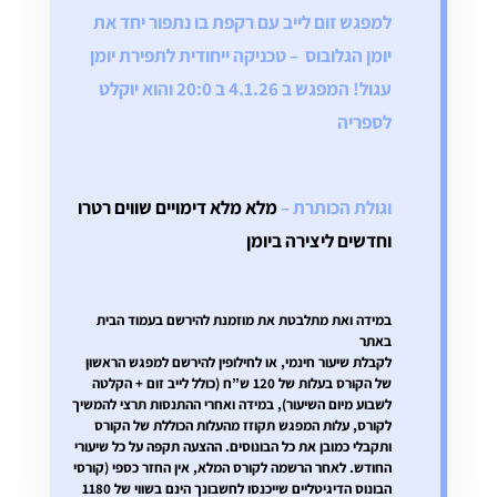
למפגש זום לייב עם רקפת בו נתפור יחד את
יומן הגלובוס – טכניקה ייחודית לתפירת יומן
עגול! המפגש ב 4.1.26 ב 20:0 והוא יוקלט
לספריה
וגולת הכותרת –
מלא מלא דימויים שווים רטרו
וחדשים ליצירה ביומן
במידה ואת מתלבטת את מוזמנת להירשם בעמוד הבית
באתר
לקבלת שיעור חינמי, או לחילופין להירשם למפגש הראשון
של הקורס בעלות של 120 ש”ח (כולל לייב זום + הקלטה
לשבוע מיום השיעור), במידה ואחרי ההתנסות תרצי להמשיך
לקורס, עלות המפגש תקוזז מהעלות הכוללת של הקורס
ותקבלי כמובן את כל הבונוסים. ההצעה תקפה על כל שיעורי
החודש.
לאחר הרשמה לקורס המלא, אין החזר כספי
(קורסי
הבונוס הדיגיטליים שייכנסו לחשבונך הינם בשווי של 1180