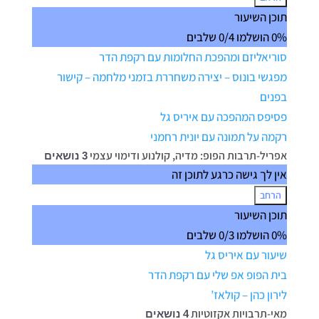
מרץ-מהפכה
תוכן השיעור
תרבותית
0% הושלמו
0/4 שלבים
סוריאליזם ומהפכת החלומות עם רקפת הדר
מפגשי בונוס – יצירה משחררת בזמני מלחמה – קישור
בפנים
פסיפס המהפכה עם איריס גל
רקמה על תמונה עם יונית רחמני
אפריל-תרבות הפופ: מדיה, קולנוע ודימוי עצמי
3 נושאים
אין לך גישה כרגע לתוכן זה
הרחב
אפריל-תרבות
תוכן השיעור
הפופ:
0% הושלמו
0/3 שלבים
מדיה,
קולנוע
שיעור עם איריס גל
ודימוי
עצמי
בית הפופ אפ שלי עם רקפת הדר
לירון כהן – קולאז’
מאי-תרבויות אקזוטיות
4 נושאים