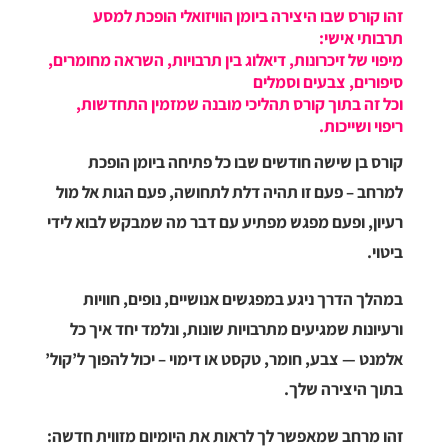
זהו קורס שבו היצירה ביומן הוויזואלי הופכת למסע
תרבותי אישי:
מיפוי של זיכרונות, דיאלוג בין תרבויות, השראה מחומרים,
סיפורים, צבעים וסמלים
וכל זה בתוך קורס תהליכי מובנה שמזמין התחדשות,
ריפוי ושייכות.
קורס בן שישה חודשים שבו כל פתיחה ביומן הופכת
למרחב –
פעם זו תהיה דלת לתחושה, פעם הגות אל מול
רעיון, ופעם מפגש מפתיע עם דבר מה שמבקש לבוא לידי
ביטוי.
במהלך הדרך ניגע במפגשים אנושיים, נופים, חוויות
ורעיונות שמגיעים מתרבויות שונות,
ונלמד יחד איך כל
אלמנט — צבע, חומר, טקסט או דימוי – יכול להפוך ל’קול’
בתוך היצירה שלך.
זהו מרחב שמאפשר לך לראות את היומיום מזווית חדשה: