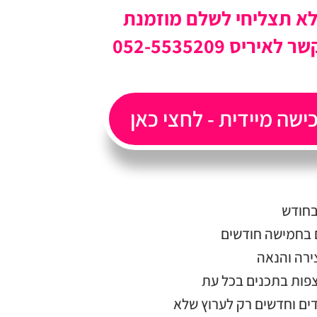
א תצליחי לשלם מוזמנת
איריס 052-5535209
כמות
ישה מיידית - לחצי כאן
של
נשים
בין
יבשות-
המסע
השלם
פות בתכנים בכל עת
דים וחדשים רק לערוץ שלא