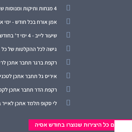

4 מנחות ותיקות ומנוסות שיודעות מה אתן אוהבות

אמן אורח בכל חודש - ימי א' 0:00-21:30

שיעור לייב - 4 ימי ד' בחודש 09:30-11:30 - מזון לנפש לכל השבוע

גישה לכל ההקלטות של כל ה

רקפת ברגר תחבר אתכן לרית

איריס גל תחבר אתכן לטכנ

רקפת הדר תחבר אתכן לקס

לי סקופ תלמד אתכן לאייר 
אלבום כל היצירות שנוצרו בחודש אסיה