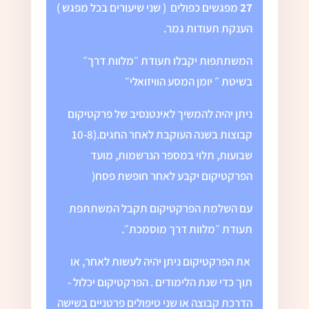
27
מפגשים כפולים ( שני שיעורים בכל מפגש )
הענקת תעודות גמר.
המשתתפות יקבלו תעודת ״מלוות דרך״
בשיטת ״ יומן המסע הוויזואלי״
ניתן יהיה להמשיך לאינטנסיב של פרקטיקום
קבוצות בשנה העוקבת לאחר החגים.(10-8
שבועות, תלוי במספר הנרשמות, מועד
הפרקטיקום יקבע לאחר חופשת פסח(
עם השלמת הפרקטיקום תקבל המשתתפת
תעודת ״מלוות דרך מוסמכת״.
את הפרקטיקום ניתן יהיה לעשות לאחר, או
תוך כדי שנת הלימודים . הפרקטיקום יכלול -
הדרכת קבוצה או שני טיפולים פרטניים בשישה