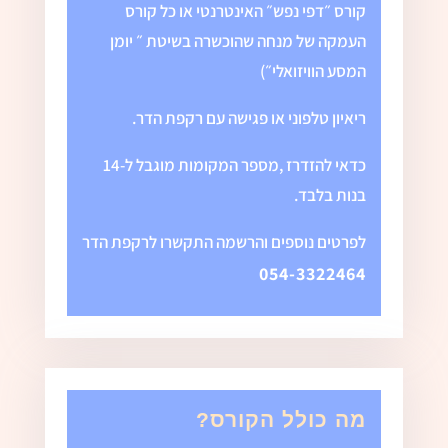
קורס ״דפי נפש״ האינטרנטי או כל קורס
העמקה של מנחה שהוכשרה בשיטת ״ יומן
המסע הוויזואלי״)
ריאיון טלפוני או פגישה עם רקפת הדר.
כדאי להזדרז ,מספר המקומות מוגבל ל-14
בנות בלבד.
לפרטים נוספים והרשמה התקשרו לרקפת הדר
054-3322464
מה כולל הקורס?