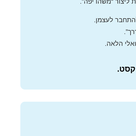
 ליצור “משהו יפה”.
להתחבר לעצמן.
ך”.
טקסט.