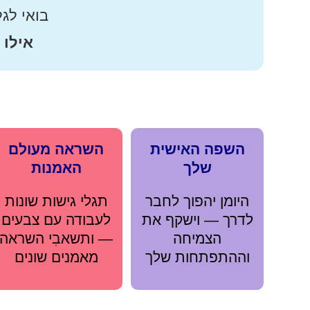
בואי לג
אילו ש
השפה האישית
השראה מעולם
שלך
האמנות
היומן יהפוך לחבר
תגלי גישות שונות
לדרך — וישקף את
לעבודה עם צבעים
הצמיחה
— ותשאבִי השראה
וההתפתחות שלך
מאמנים שונים