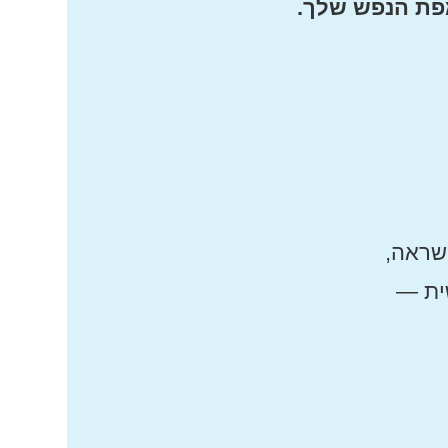
מפת הנפש שלך.
השראה,
ית —