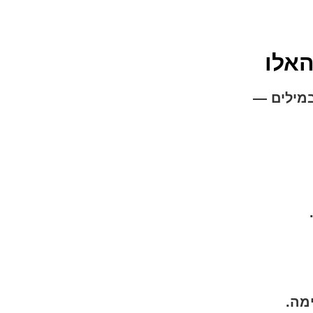
האלו
במילים —
מה.