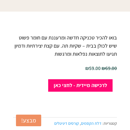
בואו להכיר טכניקה חדשה ומרעננת עם חומר פשוט
שיש לכולן בבית – שקיות תה. עם קצת יצירתיות ודמיון
תגיעו לתוצאות נפלאות ומרגשות
המחיר
המחיר
₪
59.00
₪
69.00
המקורי
הנוכחי
כמות
היה:
הוא:
לרכישה מיידית - לחצי כאן
של
₪59.00.
₪69.00.
מסיבת
תה
עם
מבצע!
רקפת
קטגוריות:
דלת הקסמים
,
קורסים דיגיטלים