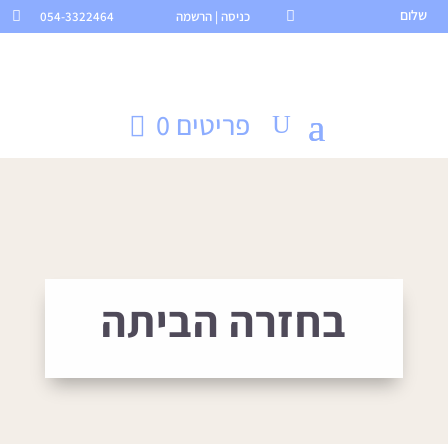
שלום

כניסה | הרשמה
054-3322464

פריטים 0
בחזרה הביתה