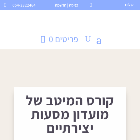
שלום

כניסה | הרשמה
054-3322464

פריטים 0
קורס המיטב של
מועדון מסעות
יצירתיים