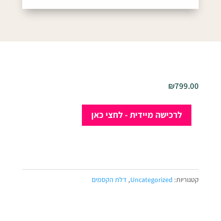
₪
799.00
כמות
לרכישה מיידית - לחצי כאן
של
קורס
המיטב
של
מועדון
קטגוריות:
Uncategorized
,
דלת הקסמים
מסעות
יצירתיים