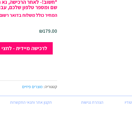
*חשוב!- לאחר הרכישה, נא 
שם ומספר טלפון שלכם, עבור המשלו
המחיר כולל משלוח בדואר רשום
₪
179.00
כמות
לרכישה מיידית - לחצי 
של
ספר
-
“מסעות
ביומן
קטגוריה:
מוצרים פיזיים
הוויזואלי”
ודיו
הצהרת נגישות
תקנון אתר ותנאי התקשרות