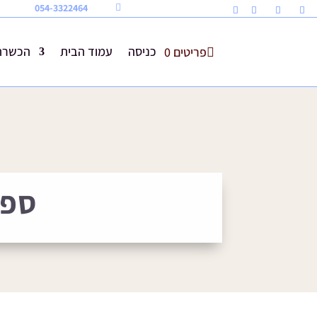
054-3322464

כניסה
עמוד הבית
הכשרת 
פריטים 0
ספר