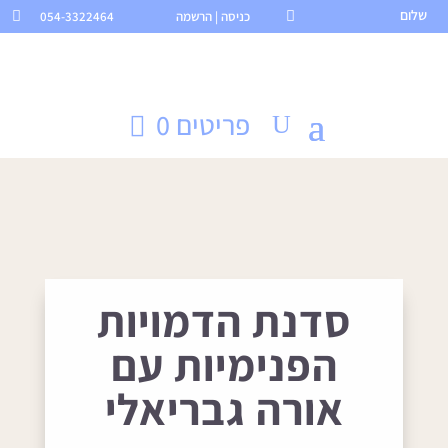
שלום

כניסה | הרשמה
054-3322464

פריטים 0
סדנת הדמויות
הפנימיות עם
אורה גבריאלי