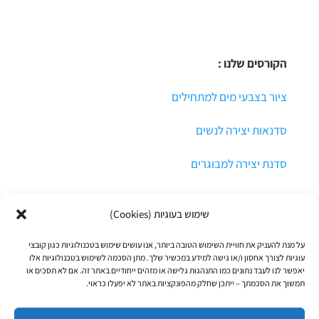
הקורסים שלנו :
ציור בצבעי מים למתחילים
סדנאות יצירה לנשים
סדנת יצירה למבוגרים
שימוש בעוגיות (Cookies)
על מנת להעניק את חוויית השימוש הטובה ביותר, אנו עושים שימוש בטכנולוגיות כגון קובצי
עוגיות לצורך אחסון ו/או גישה למידע במכשיר שלך. מתן הסכמה לשימוש בטכנולוגיות אלו
יאפשר לנו לעבד נתונים כמו התנהגות גלישה או מזהים ייחודיים באתר זה. אם לא תסכים או
תמשוך את הסכמתך – ייתכן שחלק מהפונקציות באתר לא יפעלו כראוי.
© כל הזכויות שמורות לרקפת הדר
תקנון אתר ותנאי התקשרות