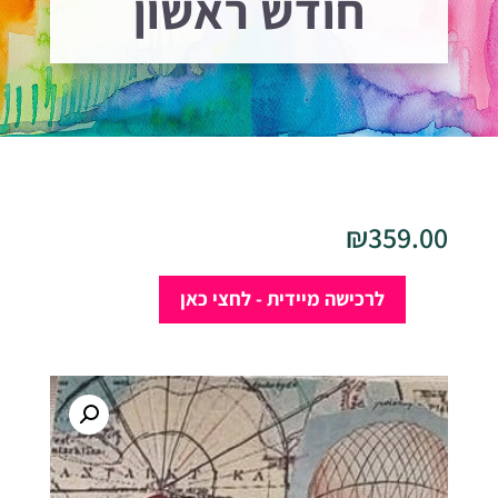
חודש ראשון
₪
359.00
לרכישה מיידית - לחצי כאן
כמות
של
מסע
בין
עולמות-
חודש