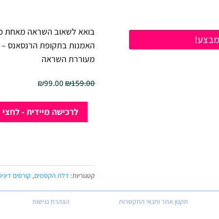
בואא לשאוב השראה מאחת ממ
בצע!
האמנות בתקופת הרנסאנס – ונ
מעוררת השראה
המחיר
המחיר
₪
99.00
₪
159.00
המקורי
הנוכחי
כמות
היה:
הוא:
לרכישה מיידית - לחצי 
של
₪99.00.
₪159.00.
מיני
סדנה
-
מוזת
קטגוריות:
דלת הקסמים
,
קורסים דיגיט
ונוס
תקנון אתר ותנאי התקשרות
הצהרת נגישות