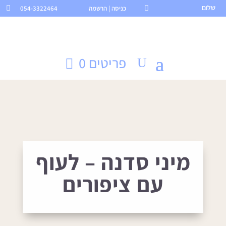
שלום

כניסה | הרשמה
054-3322464

פריטים 0
מיני סדנה – לעוף
עם ציפורים