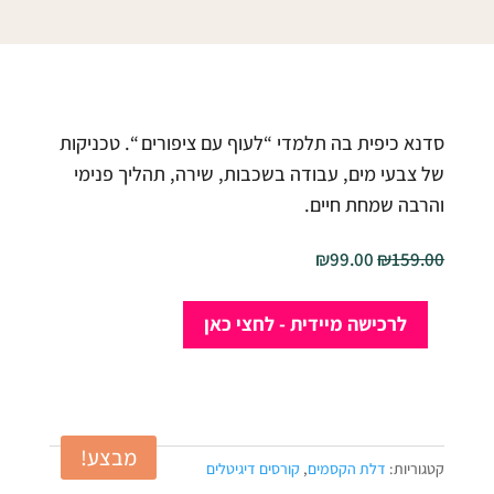
סדנא כיפית בה תלמדי “לעוף עם ציפורים “. טכניקות
של צבעי מים, עבודה בשכבות, שירה, תהליך פנימי
והרבה שמחת חיים.
המחיר
המחיר
₪
99.00
₪
159.00
המקורי
הנוכחי
כמות
היה:
הוא:
לרכישה מיידית - לחצי כאן
של
₪99.00.
₪159.00.
מיני
סדנה
-
מבצע!
לעוף
קטגוריות:
דלת הקסמים
,
קורסים דיגיטלים