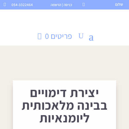
שלום

כניסה | הרשמה
054-3322464

פריטים 0
יצירת דימויים
בבינה מלאכותית
ליומנאיות