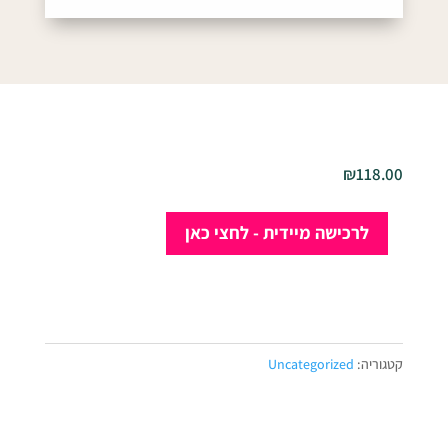
₪
118.00
כמות
לרכישה מיידית - לחצי כאן
של
יצירת
דימויים
בבינה
מלאכותית
קטגוריה:
Uncategorized
ליומנאיות