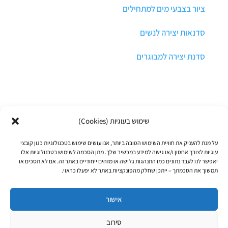
ציור בצבעי מים למתחילים
סדנאות יצירה לנשים
סדנת יצירה למבוגרים
שימוש בעוגיות (Cookies)
על מנת להעניק את חוויית השימוש הטובה ביותר, אנו עושים שימוש בטכנולוגיות כגון קובצי
© כל הזכויות שמורות לרקפת הדר
עוגיות לצורך אחסון ו/או גישה למידע במכשיר שלך. מתן הסכמה לשימוש בטכנולוגיות אלו
יאפשר לנו לעבד נתונים כמו התנהגות גלישה או מזהים ייחודיים באתר זה. אם לא תסכים או
תקנון אתר ותנאי התקשרות
תמשוך את הסכמתך – ייתכן שחלק מהפונקציות באתר לא יפעלו כראוי.
מדיניות פרטיות
אישור
עיצוב ובניה: זמיר גומא – הסטודיו
סירוב