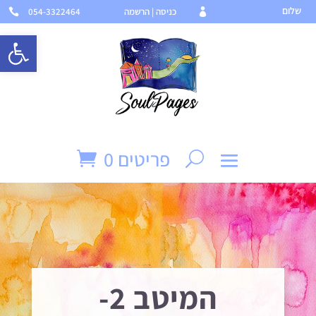
שלום
כניסה | הרשמה
054-3322464


פתח סרגל 
פריטים 0
המיטב 2-