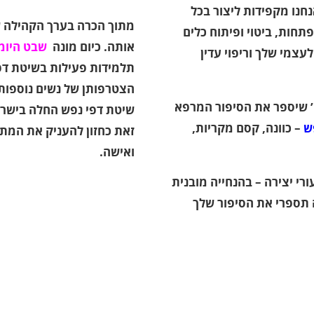
נחנו מקפידות ליצור בכל
מתוך הכרה בערך הקהילה ש
תחות, ביטוי ופיתוח כלים
אותה. כיום מונה
שבט היומן
עצמי שלך וריפוי עדין
תלמידות פעילות בשיטת דפי
הצטרפותן של נשים נוספות
ז’ שיספר את הסיפור המרפא
שיטת דפי נפש החלה בישראל
ש
– כוונה, קסם מקריות,
זאת כחזון להעניק את המתנ
ואישה.
רי יצירה – בהנחייה מובנית
 תספרי את הסיפור שלך