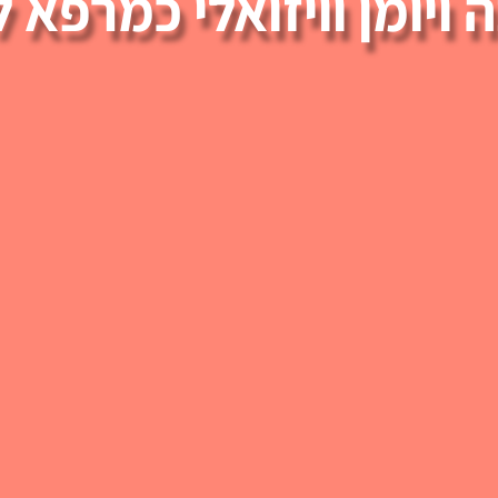
 ויומן וויזואלי כמרפא 