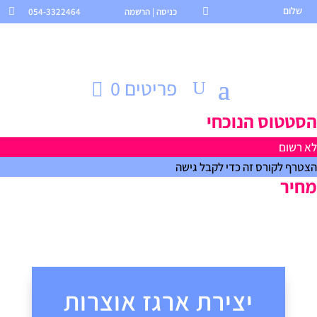
שלום

כניסה | הרשמה
054-3322464

פריטים 0
הסטטוס הנוכחי
לא רשום
הצטרף לקורס זה כדי לקבל גישה
מחיר
390 ש"ח
התחל
הירשמו לקורס זה
יצירת ארגז אוצרות