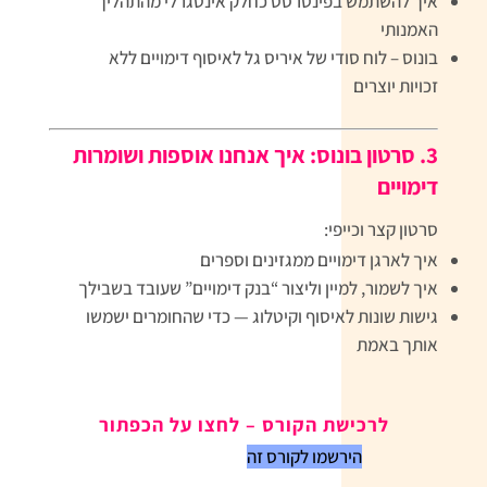
איך להשתמש בפינטרסט כחלק אינטגרלי מהתהליך
האמנותי
בונוס – לוח סודי של איריס גל לאיסוף דימויים ללא
זכויות יוצרים
3. סרטון בונוס: איך אנחנו אוספות ושומרות
דימויים
סרטון קצר וכייפי:
איך לארגן דימויים ממגזינים וספרים
איך לשמור, למיין וליצור “בנק דימויים” שעובד בשבילך
גישות שונות לאיסוף וקיטלוג — כדי שהחומרים ישמשו
אותך באמת
לרכישת הקורס – לחצו על הכפתור
הירשמו לקורס זה