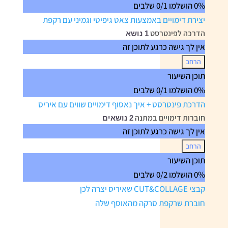
0% הושלמו
0/1 שלבים
באמצעות
AI
יצירת דימויים באמצעות צאט גיפיטי וגמיני עם רקפת
הדרכה לפינטרסט
1 נושא
אין לך גישה כרגע לתוכן זה
הרחב
הדרכה
תוכן השיעור
לפינטרסט
0% הושלמו
0/1 שלבים
הדרכת פינטרסט + איך נאסוף דימויים שווים עם איריס
חוברות דימויים במתנה
2 נושאים
אין לך גישה כרגע לתוכן זה
הרחב
חוברות
תוכן השיעור
דימויים
0% הושלמו
0/2 שלבים
במתנה
קבצי CUT&COLLAGE שאיריס יצרה לכן
חוברת שרקפת סרקה מהאוסף שלה