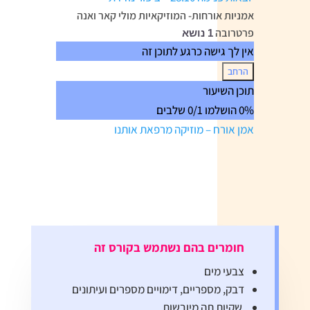
אמניות אורחות- המוזיקאיות מולי קאר ואנה
פרטרובה
1 נושא
אין לך גישה כרגע לתוכן זה
הרחב
אמניות
תוכן השיעור
אורחות-
0% הושלמו
0/1 שלבים
המוזיקאיות
מולי
אמן אורח – מוזיקה מרפאת אותנו
קאר
ואנה
פרטרובה
חומרים בהם נשתמש בקורס זה
צבעי מים
דבק, מספריים, דימויים מספרים ועיתונים
שקיות תה מיובשות