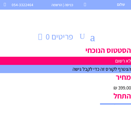
שלום

כניסה | הרשמה
054-3322464

פריטים 0
הסטטוס הנוכחי
לא רשום
הצטרף לקורס זה כדי לקבל גישה
מחיר
התחל
הירשמו לקורס זה