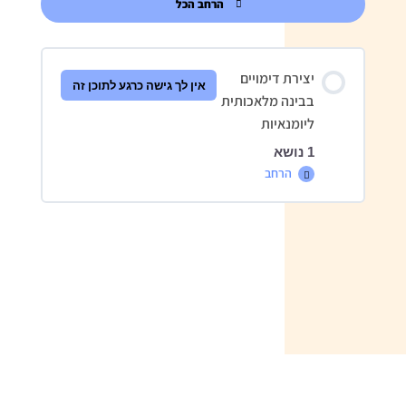
הרחב הכל
שיעורים
יצירת דימויים
אין לך גישה כרגע לתוכן זה
בבינה מלאכותית
ליומנאיות
1 נושא
הרחב
יצירת
דימויים
בבינה
מלאכותית
תוכן השיעור
ליומנאיות
0% הושלמו
0/1 שלבים
הקלטת מפגש לייב עם רקפת הדר