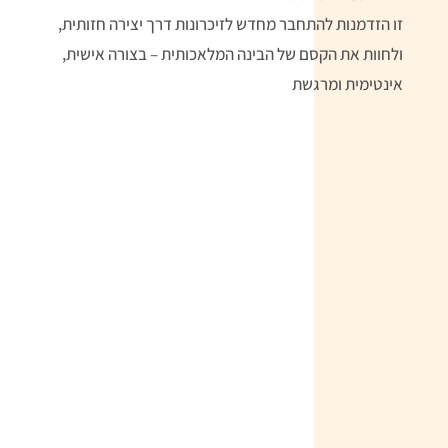
זו הזדמנות להתחבר מחדש לזיכרונות דרך יצירה חזותית,
ולחוות את הקסם של הבינה המלאכותית – בצורה אישית,
אינטימית ומרגשת
לרכישת הקורס – לחצו על הכפתור
הירשמו לקורס זה
הורידי את צאט GPT
הורידי את הגרסא החינמית של Grok
התחברי לגרסא החינמית של freepik
2-3 דימויים שלך בתור ילדה
דימויים שאת אוהבת מתוך פינטרסט