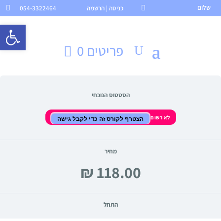
שלום

כניסה | הרשמה
054-3322464

פתח סרגל 
פריטים 0
הסטטוס הנוכחי
לא רשום
הצטרף לקורס זה כדי לקבל גישה
מחיר
התחל