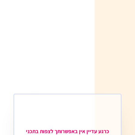
דימויים מז’ורנלים וספרים ישנים, כמה
מגזינים
מתנה רק לנרשמות לקורס המלא
חוברת דימויים מספרים ישנים מצורפת כקובץ
פידיאף לשיעור הראשון
כרגע עדיין אין באפשרותך לצפות בתכני