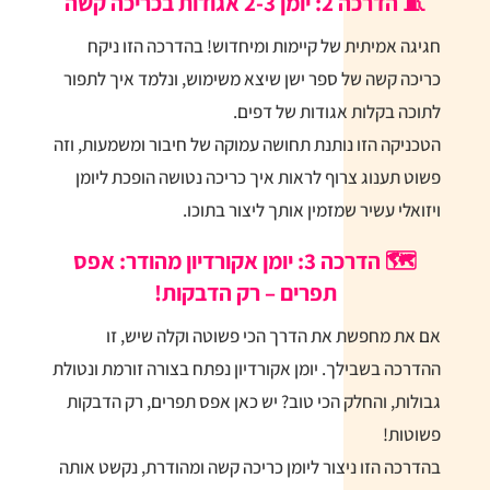
🧵
הדרכה 2: יומן 2-3 אגודות בכריכה קשה
חגיגה אמיתית של קיימות ומיחדוש! בהדרכה הזו ניקח
כריכה קשה של ספר ישן שיצא משימוש, ונלמד איך לתפור
לתוכה בקלות אגודות של דפים.
הטכניקה הזו נותנת תחושה עמוקה של חיבור ומשמעות, וזה
פשוט תענוג צרוף לראות איך כריכה נטושה הופכת ליומן
ויזואלי עשיר שמזמין אותך ליצור בתוכו.
🗺️
הדרכה 3: יומן אקורדיון מהודר: אפס
תפרים – רק הדבקות!
אם את מחפשת את הדרך הכי פשוטה וקלה שיש, זו
ההדרכה בשבילך. יומן אקורדיון נפתח בצורה זורמת ונטולת
גבולות, והחלק הכי טוב? יש כאן אפס תפרים, רק הדבקות
פשוטות!
בהדרכה הזו ניצור ליומן כריכה קשה ומהודרת, נקשט אותה