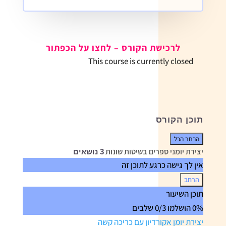
לרכישת הקורס – לחצו על הכפתור
This course is currently closed
תוכן הקורס
הרחב הכל
שיעורים
יצירת יומני ספרים בשיטות שונות
3 נושאים
אין לך גישה כרגע לתוכן זה
הרחב
יצירת
תוכן השיעור
יומני
0% הושלמו
0/3 שלבים
ספרים
בשיטות
יצירת יומן אקורדיון עם כריכה קשה
שונות