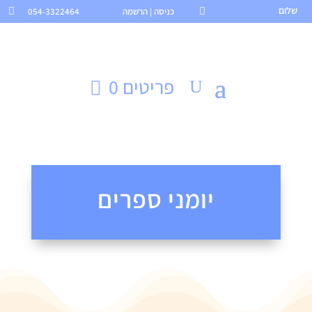
שלום

כניסה | הרשמה
054-3322464

פריטים 0
יומני ספרים