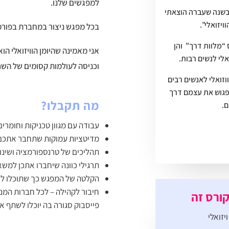
למפגשים שלנו.
ובשנה שעברה הוצאתי
ויזואלי”.
בכל מפגש ניצור במחברת בפורמט
רס “מלוות דרך” והן
אני מאמינה שהיומן הוויזואלי ה
לי לנשים רבות.
וכניסה לעולמות קסומים של השרא
וזואלי לאנשים רבים
פגוש את עצמם דרך
מה תקבלו?
ם.
עבודה עם מגוון טכניקות וחומרי
מדיטציות עמוקות שתחבר אתכם
תהליכים של טרנספורמציה ושינוי
תרגילי כוונה שיחברו אתכן למשא
הקלטה של המפגש כך שתוכלו לצ
חיבור לקהילה – לכל חברות המנו
ורס זה
פייסבוק סגורה בה יוכלו לשתף א