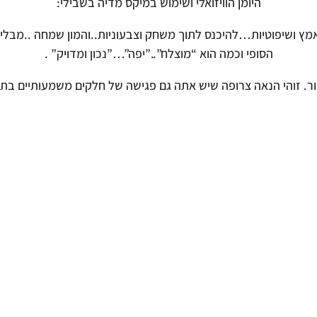
היומן הוויזואלי ושימוש במיקס מדיה בשבילי:
מץ ושיפוטיות…להיכנס לתוך משחק וצבעוניות..והמון שמחה ..מבלי 
הסופי וכמה הוא “מוצלח”..”יפה”…”נכון ומדויק” .
ר. זוהי הנאה צרופה שיש אתה גם פגישה של חלקים משמעותיים בתו