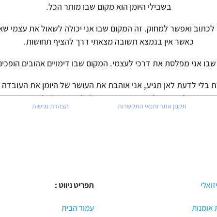
בשבילי היומן הוא מקום שבו מותר הכל.
כתוב ואפשר למחוק. זה המקום שבו אני יכולה לשאול את עצמי שאל
כאשר אין בנמצא תשובה מצאתי דרך להציף תחושות.
שבו אני מפלסת את דרכי לעצמי. המקום שבו דימויים אהובים הופכי
ת בלי לדעת לאן תגיע, אני אוהבת את העושר של היומן את העובדה 
להדביק, לשקוע בזה שעות בלי לחשוב על כלום.
תקנון אתר ותנאי התקשרות
הצהרת נגישות
בת את הידיעה שהוא נשאר שלי, שאני לא צריכה לחשוב על העיניים ה
יזואלי
תפריט ניווט :
אומנות
עמוד הבית