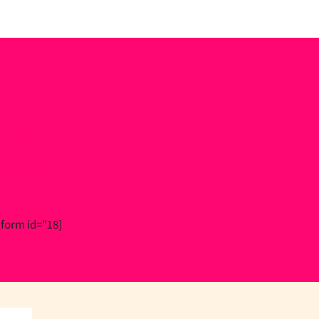
בתו
שימי לב
[mailpoet_form id="18"]