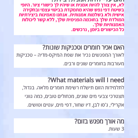
לא, אין צורך להיות אמנית או שיהיו לך כישורי ציור. היופי
בשיטת דפי נפש שהיא מתמקדת בביטוי עצמי ובחקירה
אישית ולא בשלמות אמנותית. אנחנו מאמינות ביצירתיות
המולדת שלך בחוכמה הפנימית שלך, ללא קשר ליכולות
האמנותיות שלך.
כל הכישורים ביומן , נרכשים.
האם אכיר חומרים וטכניקות שונות?
לאורך המפגשים נכיר את שפת המיקס-מדיה – טכניקות
מעורבות בחומרים שונים ורבים.
What materials will I need?
לתלמידות הזום תישלח רשימת חומרים מלאה. בגדול,
תצטרכי צבעי מים שונים, מכחולים טובים, כמה גווני
אקרילי, ג’סו לבן, דיו שחור, דפי מים, עטים וטושים.
מה אורך מפגש בזום?
3 שעות.